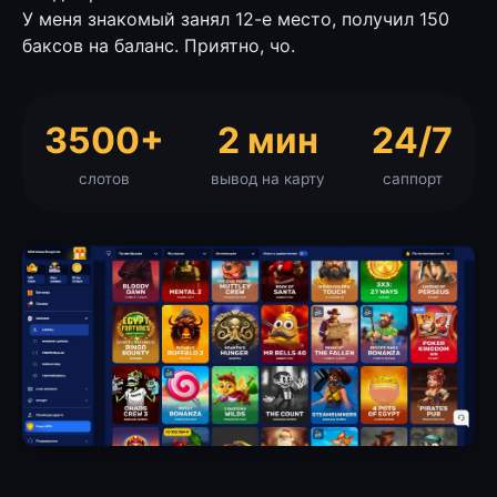
У меня знакомый занял 12-е место, получил 150
баксов на баланс. Приятно, чо.
3500+
2 мин
24/7
слотов
вывод на карту
саппорт