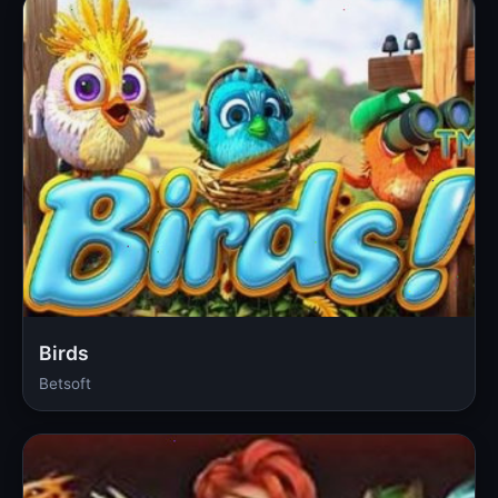
Birds
Betsoft