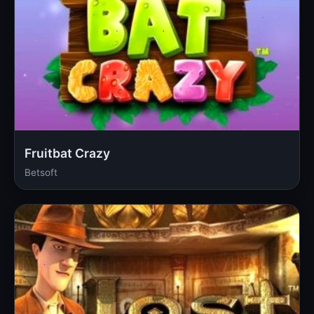
Fruitbat Crazy
Betsoft