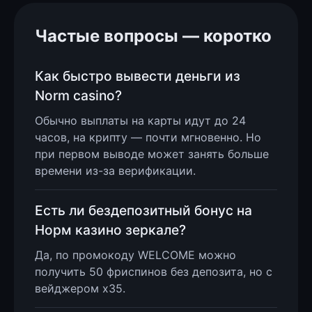
Частые вопросы — коротко
Как быстро вывести деньги из
Norm casino?
Обычно выплаты на карты идут до 24
часов, на крипту — почти мгновенно. Но
при первом выводе может занять больше
времени из-за верификации.
Есть ли бездепозитный бонус на
Норм казино зеркале?
Да, по промокоду WELCOME можно
получить 50 фриспинов без депозита, но с
вейджером x35.