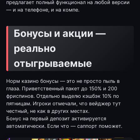
предлагает полный функционал на любой версии
— и на телефоне, и на компе.
Бонусы и акции —
реально
отыгрываемые
Норм казино бонусы — это не просто пыль в
глаза. Приветственный пакет до 150% и 200
фриспинов. Отдельно выделю кэшбэк 10% по
пятницам. Игроки отмечали, что вейджер тут
честный, не как в других местах.
Бонус на первый депозит активируется
автоматически. Если что — саппорт поможет.