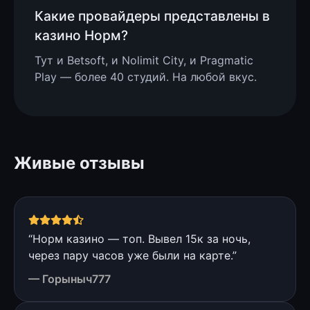
Какие провайдеры представлены в
казино Норм?
Тут и Betsoft, и Nolimit City, и Pragmatic
Play — более 40 студий. На любой вкус.
Живые отзывы
“Норм казино — топ. Вывел 15к за ночь,
через пару часов уже были на карте.”
— Горыныч777