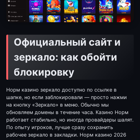
Официальный сайт и
зеркало: как обойти
блокировку
Норм казино зеркало доступно по ссылке в
шапке, но если заблокировали — просто нажми
на кнопку «Зеркало» в меню. Обычно мы
обновляем домены в течение часа. Казино Норм
работает стабильно, но иногда провайдеры шалят.
По опыту игроков, лучше сразу сохранить
рабочее зеркало в закладки. Норм казино 2026