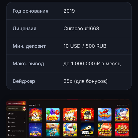
Год основания
2019
Лицензия
Curacao #1668
Мин. депозит
10 USD / 500 RUB
Макс. вывод
до 1 000 000 ₽ в месяц
Вейджер
35x (для бонусов)